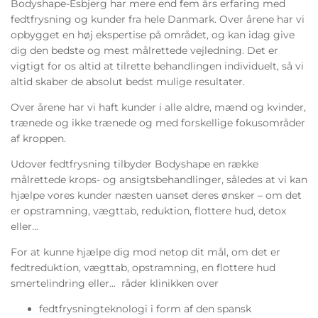
Bodyshape-Esbjerg har mere end fem års erfaring med
fedtfrysning og kunder fra hele Danmark. Over årene har vi
opbygget en høj ekspertise på området, og kan idag give
dig den bedste og mest målrettede vejledning. Det er
vigtigt for os altid at tilrette behandlingen individuelt, så vi
altid skaber de absolut bedst mulige resultater.
Over årene har vi haft kunder i alle aldre, mænd og kvinder,
trænede og ikke trænede og med forskellige fokusområder
af kroppen.
Udover fedtfrysning tilbyder Bodyshape en række
målrettede krops- og ansigtsbehandlinger, således at vi kan
hjælpe vores kunder næsten uanset deres ønsker – om det
er opstramning, vægttab, reduktion, flottere hud, detox
eller...
For at kunne hjælpe dig mod netop dit mål, om det er
fedtreduktion, vægttab, opstramning, en flottere hud
smertelindring eller… råder klinikken over
fedtfrysningteknologi
i form af den spansk