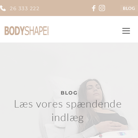
26 333 222
BLOG
BLOG
Læs vores spændende 
indlæg 